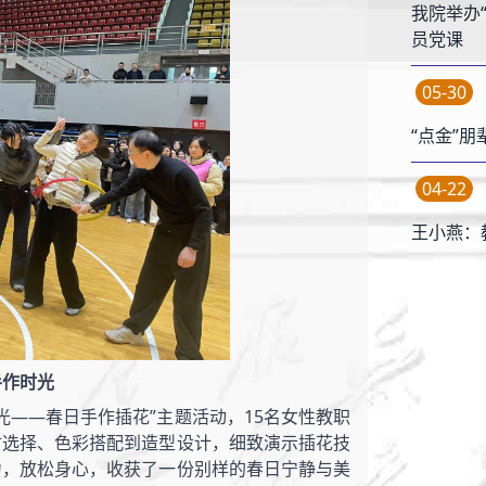
我院举办
员党课
05-30
“点金”
04-22
王小燕：
手作时光
光——春日手作插花”主题活动，15名女性教职
材选择、色彩搭配到造型设计，细致演示插花技
力，放松身心，收获了一份别样的春日宁静与美