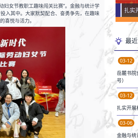
劳动妇女节教职工趣味闯关比赛”。金融与统计学
扎实
扎实
扎实
情投入其中。大家默契配合、奋勇争先，在趣味
的喜悦与活力。
最近
03-12
岳麓书院
号）
03-12
扎实开展
03-06
金融与统