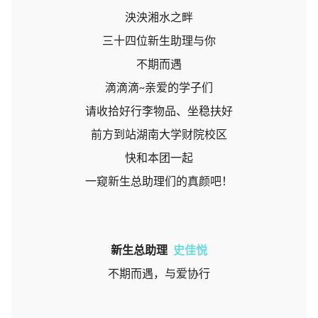
泱泱湘水之畔
三十四位新生助理与你
不期而遇
滴滴滴
亲爱的学子们
~
请收拾好行李物品、坐稳扶好
前方到站湖南大学财院校区
快和本团一起
一窥新生总助理们的真颜吧！
新生总助理
史佳悦
不期而遇，与爱协行