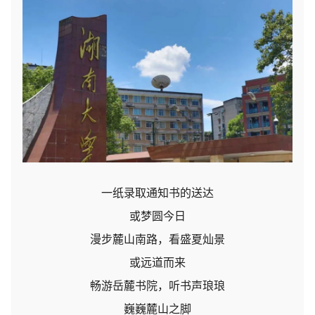
一纸录取通知书的送达
或梦圆今日
漫步麓山南路，看盛夏灿景
或远道而来
畅游岳麓书院，听书声琅琅
巍巍麓山之脚