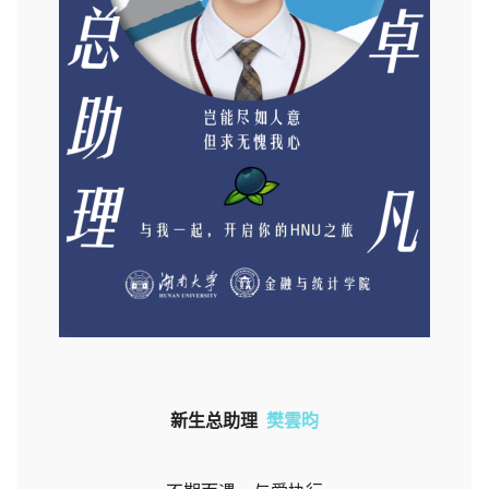
新生总助理
樊雲昀