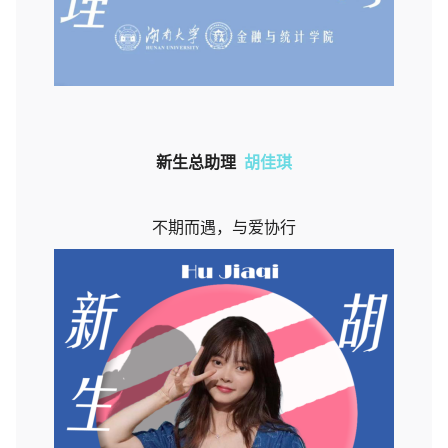
新生总助理
胡佳琪
不期而遇，与爱协行