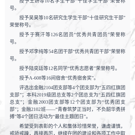
授予王妍等
10名学生干部“十佳学生干部”荣誉称
号。
授予吴昊等
10名研究生学生干部“十佳研究生干部”
荣誉称号。
授予于赛汗等
126名团员“优秀共青团员”荣誉称
号。
授予邓李纯等
54名团干部“优秀共青团干部”荣誉称
号。
授予陆奕廷等
12名同学“优秀志愿者”荣誉称号。
授予
A-608等16间宿舍“优秀宿舍奖”。
评选出金融
2104团支部等4个团支部为“五四红旗团
支部”；
本科
2
019
级团总支
等
2个团总支为“五四红旗团
总支”；金融2003团支部等12个团支部为“优秀团支
部”；金融2102班——“青春筑梦正当时，不负韶华勇拼
搏”等4个团日活动为“最佳主题团日”。
希望受到表彰的个人和集体珍惜荣誉，谦虚谨慎，
戒骄戒躁，再接再厉，继续在团的建设和各项工作中取