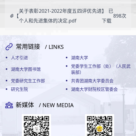
关于表彰2021-2022年度五四评优先进
】已
【
898
次
个人和先进集体的决定.pdf
下载
常用链接
/ LINKS
人才引进
湖南大学
党委学生工作部（处）（人民武
湖南大学图书馆
装部）
党委研究生工作部
共青团湖南大学委员会
研究生院
湖南大学财院校区管委会
新媒体
/ NEW MEDIA