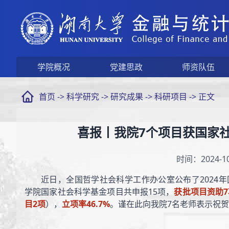
学院概况
党建思政
师资队伍
首页
->
科学研究
->
研究成果
->
科研项目
-> 正文
喜报丨我院7个项目获国家
时间：2024-10
近日，全国哲学社会科学工作办公室公布了2024
学院国家社会科学基金项目共申报15项，
获批项目资助7
目2项
），
立
项率46.7%
。谨在此向我院7名老师表示祝