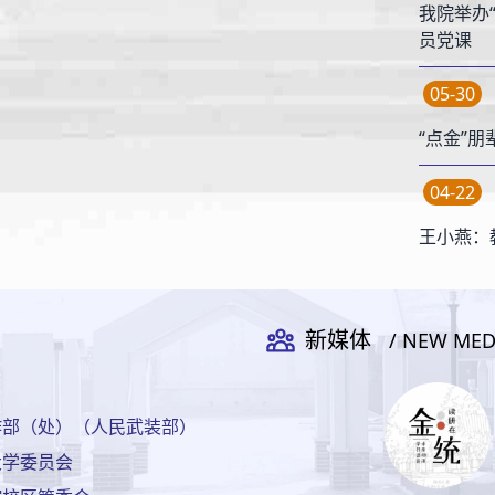
我院举办
员党课
05-30
“点金”
04-22
王小燕：
新媒体
/ NEW MED
作部（处）（人民武装部）
大学委员会