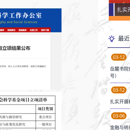
扎实
扎实
扎实
最近
03-12
岳麓书院
号）
03-12
扎实开展
03-06
金融与统